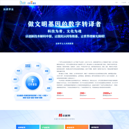
首页
产品体系
广州平云信息科技有限公司（以下简称“平云科技”）成立于2015年，是国内最早专注人工智能技术“最后一公里”落地
服务的科技企业。不同于追逐前沿算法的“实验室型”公司，我们始终以“让AI真正解决问题”为核心，聚焦中央省市区(县)
四级党校、高职高专院校、党政机关、公检法、中央地方骨干企业、城市基层(街道社区)、医院、园区、两新非公等各类
组织的真实需求，将成熟AI技术与本地化场景深度融合，提供“可理解、易使用、能持续”的全方位、智能化的数字建设和
智能化解决方案。
我们融合人工智能、大数据、云计算等前沿技术，构建了一体多维的全行业全场景智能生态系统，服务覆盖全国超
2000万+用户，助力组织实现管理规范化、运营智能化、服务精准化，数字化转型项目从“技术引入”走向“价值落地”，是
各类组织值得信赖的“AI落地合伙人”。
平云科技是一家经国家认定的高新技术企业、专精特新企业、双软认证企业，公司已通过国际软件开发能力成熟度模
型集成CMMI5认证、ISO9001质量管理体系、ISO27001信息安全管理体系、ISO45001职业健康安全管理体系、ISO14001环
境管理体系、信息系统建设和服务能力CS1等级等多项权威资质认证，连续多年获评“广东省守合同重信用企业”，并拥有
省级纳税信用A级、广东省名优高新技术产品、广东省优秀软件产品、中国创新创业大赛优胜奖等多项荣誉。
100+
200+
2000w+
拥有知识产权
拥有组织用户
服务覆盖党员用户
党建引领 数智赋能 全域智治