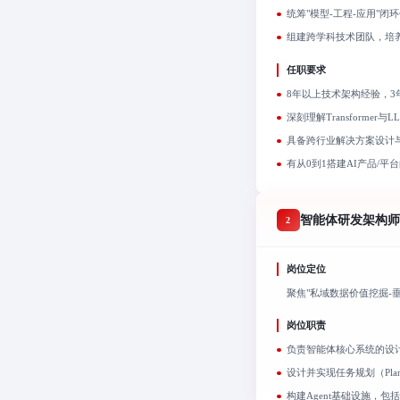
统筹"模型-工程-应用"
组建跨学科技术团队，培养
任职要求
8年以上技术架构经验，3年以
深刻理解Transformer
具备跨行业解决方案设计
有从0到1搭建AI产品/平
智能体研发架构师（
2
岗位定位
聚焦"私域数据价值挖掘-垂
岗位职责
负责智能体核心系统的设
设计并实现任务规划（Pla
构建Agent基础设施，包括D