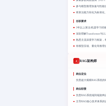
探索参数高效微调（PEF
参与模型推理加速与性能
将算法能力转化为标准化、
任职要求
3年以上算法/机器学习经
深刻理解Transformer与
熟悉主流深度学习框架，
有模型压缩、量化等推理
RAG架构师
4
岗位定位
负责超大规模RAG系统的
岗位职责
负责RAG系统端到端架构
主导RAG核心技术体系