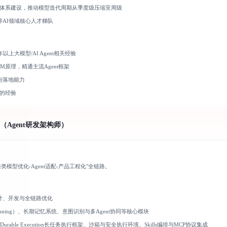
闭环体系建设，推动模型迭代周期从季度级压缩至周级
AI领域核心人才梯队
上大模型/AI Agent相关经验
与LLM原理，精通主流Agent框架
与落地能力
台的经验
Agent研发架构师）
类模型优化-Agent适配-产品工程化"全链路。
计、开发与全链路优化
nning）、长期记忆系统、意图识别与多Agent协同等核心模块
urable Execution长任务执行框架、沙箱与安全执行环境、Skills编排与MCP协议集成