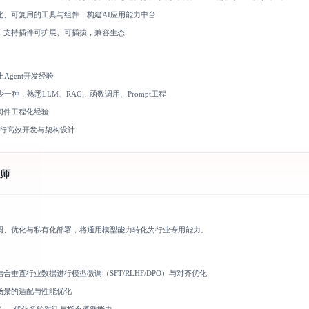
化、可复用的工具与组件，构建AI应用能力中台
，支持插件可扩展、可插拔，兼容生态
Agent开发经验
/TS至少一种，熟悉LLM、RAG、函数调用、Prompt工程
间件工程化经验
工具进行高效开发与架构设计
师
调、优化与私有化部署，将通用模型能力转化为行业专用能力。
垂直行业数据进行模型微调（SFT/RLHF/DPO）与对齐优化
场景的适配与性能优化