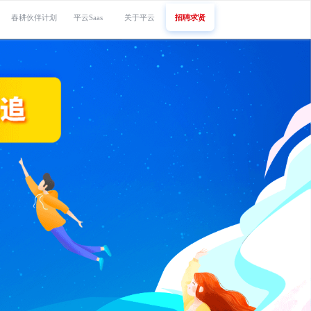
春耕伙伴计划
平云Saas
关于平云
招聘求贤