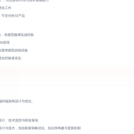
T），优化多轮对话与指令遵循能力
优化工作
可交付的AI产品
验，有模型微调实战经验
LLM原理
有垂类模型训练经验
优化经验者优先
端到端架构设计与优化。
设计、技术选型与研发落地
的设计与迭代，包括检索策略优化、知识库构建与更新机制