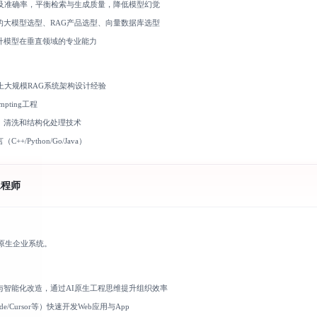
率及准确率，平衡检索与生成质量，降低模型幻觉
的大模型选型、RAG产品选型、向量数据库选型
升模型在垂直领域的专业能力
上大规模RAG系统架构设计经验
mpting工程
、清洗和结构化处理技术
/Python/Go/Java）
工程师
I原生企业系统。
与智能化改造，通过AI原生工程思维提升组织效率
ode/Cursor等）快速开发Web应用与App